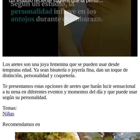
Un estudio reciente sugiere que la personalidad podría influir en los antojos durante el embarazo. Descubre qué han encontrado los investigadores y por qué no todas las embarazadas los viven igual.
0
seconds
Los aretes son una joya femenina que se pueden usar desde
of
temprana edad. Ya sean bisutería o joyería fina, dan un toque de
55
distinción, personalidad y coquetería.
seconds
Te presentamos estas opciones de aretes que harán lucir sensacional
a tu nena en diferentes eventos y momentos del día y que puede usar
según su personalidad.
Temas:
Niñas
Recomendamos en