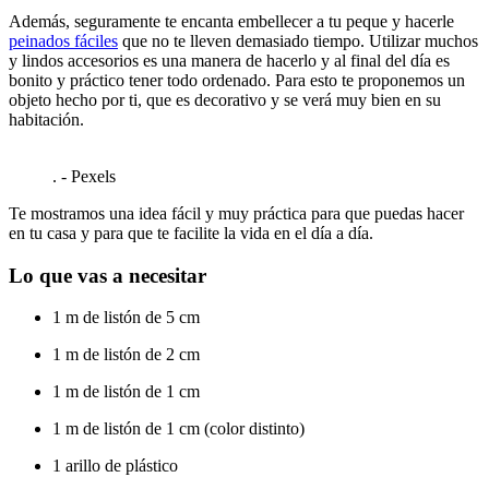
0
seconds
Además, seguramente te encanta embellecer a tu peque y hacerle
of
peinados fáciles
que no te lleven demasiado tiempo. Utilizar muchos
1
y lindos accesorios es una manera de hacerlo y al final del día es
minute,
bonito y práctico tener todo ordenado. Para esto te proponemos un
0
objeto hecho por ti, que es decorativo y se verá muy bien en su
habitación.
. - Pexels
Te mostramos una idea fácil y muy práctica para que puedas hacer
en tu casa y para que te facilite la vida en el día a día.
Lo que vas a necesitar
1 m de listón de 5 cm
1 m de listón de 2 cm
1 m de listón de 1 cm
1 m de listón de 1 cm (color distinto)
1 arillo de plástico