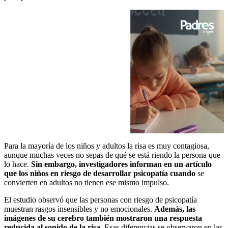
0
seconds
Para la mayoría de los niños y adultos la risa es muy contagiosa,
of
aunque muchas veces no sepas de qué se está riendo la persona que
1
lo hace.
Sin embargo, investigadores informan en un artículo
minute,
que los niños en riesgo de desarrollar psicopatía cuando
se
16
convierten en adultos no tienen ese mismo impulso.
seconds
El estudio observó que las personas con riesgo de psicopatía
muestran rasgos insensibles y no emocionales.
Además, las
imágenes de su cerebro también mostraron una respuesta
reducida al sonido de la risa.
Esas diferencias se observaron en las