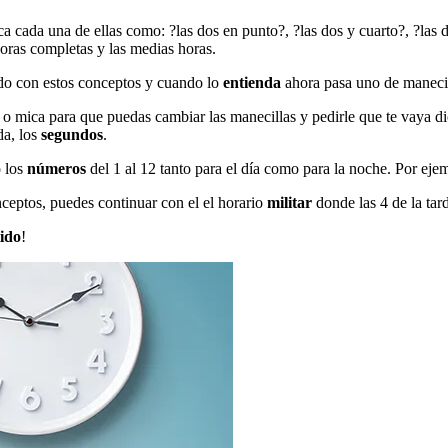
a cada una de ellas como: ?las dos en punto?, ?las dos y cuarto?, ?las d
horas completas y las medias horas.
do con estos conceptos y cuando lo
entienda
ahora pasa uno de manecil
o mica para que puedas cambiar las manecillas y pedirle que te vaya di
da, los
segundos
.
o los
números
del 1 al 12 tanto para el día como para la noche. Por ej
eptos, puedes continuar con el el horario
militar
donde las 4 de la tard
tido
!