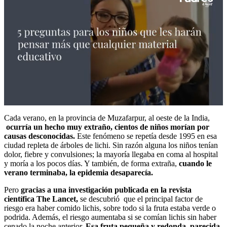
0
seconds
Cada verano, en la provincia de Muzafarpur, al oeste de la India,
of
ocurría un hecho muy extraño, cientos de niños morían por
1
causas desconocidas.
Este fenómeno se repetía desde 1995 en esa
minute,
ciudad repleta de árboles de lichi. Sin razón alguna los niños tenían
2
dolor, fiebre y convulsiones; la mayoría llegaba en coma al hospital
seconds
y moría a los pocos días. Y también, de forma extraña,
cuando le
verano terminaba, la epidemia desaparecía.
Pero
gracias a una investigación publicada en la revista
científica The Lancet,
se descubrió que el principal factor de
riesgo era haber comido lichis, sobre todo si la fruta estaba verde o
podrida. Además, el riesgo aumentaba si se comían lichis sin haber
cenado la noche anterior.
Esa fruta pequeña y redonda, parecida