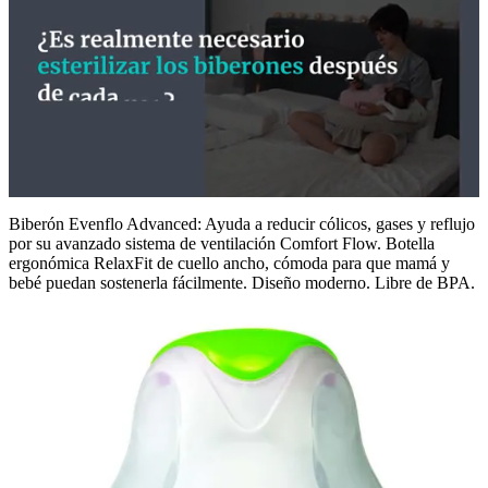
0
seconds
Biberón Evenflo Advanced: Ayuda a reducir cólicos, gases y reflujo
of
por su avanzado sistema de ventilación Comfort Flow. Botella
47
ergonómica RelaxFit de cuello ancho, cómoda para que mamá y
seconds
bebé puedan sostenerla fácilmente. Diseño moderno. Libre de BPA.