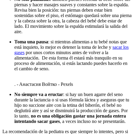
piernas y hacer masajes suaves y constantes sobre la espalda.
Revisa bien la posición: tus piernas deben estar bien
sostenidas sobre el piso, el estómago quedará sobre una pierna
y la cabeza sobre la otra, la cabeza del bebé debe estar de
lado. El movimiento sobre la espalda estimulará la salida del
aire.
Toma una pausa
: si mientras alimentas a tu bebé notas que
está inquieto, lo mejor es detener la toma de leche y
sacar los
gases
por unos cortos minutos antes de volver a la
alimentación. De esta forma él estará más tranquilo en su
proceso de alimentación, si estás lactando puedes hacerlo en
el cambio de seno.
. - Aнастасия Bойтко - Pexels
No siempre va a eructar
: si hay un buen agarre del seno
durante la lactancia o si usas fórmula láctea y aseguras que tu
hijo no succione aire con la tetina del biberón, el bebé no
deglutirá aire y así se disminuirá la producción de gases. Por
lo tanto,
no es una obligación gastar una jornada entera
intentando sacar gases
, a veces incluso no se presentarán.
La recomendación de la pediatra es que siempre lo intentes, pero si