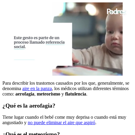
0
seconds
Para describir los trastornos causados por los que, generalmente, se
of
denomina
aire en la panza
, los médicos utilizan diferentes términos
41
como:
aerofagia
,
meteorismo
y
flatulencia
.
seconds
¿Qué es la aerofagia?
Tiene lugar cuando el bebé come muy deprisa o cuando está muy
angustiado y
no puede eliminar el aire que aspiró
.
¿Qué es el meteorismo?