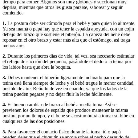
tiempo para comer. Algunos son muy glotones y succionan muy
deprisa, mientras que otros les gusta pararse, saborear y seguir
comiendo.
1.
La postura debe ser cómoda para el bebé y para quien lo alimente.
Ya sea mamá o papá hay que tener la espalda apoyada, con un cojín
debajo del brazo que sostiene el biberón. La cabeza del nene debe
reposar en el otro brazo y estar más alta que el estómago, así traga
menos aire.
2.
Durante los primeros días de vida, tal vez, sea necesario estimular
el reflejo de succión del pequeño, pasándole el dedo o la tetina por
los labios hasta que abra la boquita.
3.
Debes mantener el biberón ligeramente inclinado para que la
tetina esté llena siempre de leche y el bebé trague la menor cantidad
posible de aire. Retíralo de vez en cuando, ya que los lados de la
tetina pueden pegarse y no dejar fluir la leche fácilmente.
4.
Es bueno cambiar de brazo al bebé a media toma. Así se
previenen los dolores de espalda que produce mantener la misma
postura por un tiempo, y el bebé se acostumbrará a tomar su bibe en
cualquiera de las dos posiciones.
5.
Para favorecer el contacto físico durante la toma, tú o papá
pueden dejar que el chiquitín se apoye sobre el pecho desnudo de