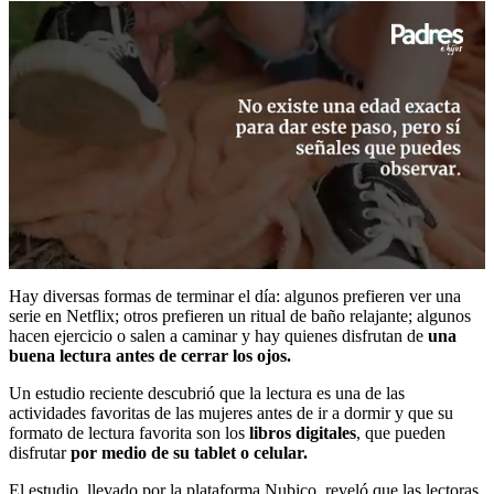
0
seconds
Hay diversas formas de terminar el día: algunos prefieren ver una
of
serie en Netflix; otros prefieren un ritual de baño relajante; algunos
39
hacen ejercicio o salen a caminar y hay quienes disfrutan de
una
seconds
buena lectura antes de cerrar los ojos.
Un estudio reciente descubrió que la lectura es una de las
actividades favoritas de las mujeres antes de ir a dormir y que su
formato de lectura favorita son los
libros digitales
, que pueden
disfrutar
por medio de su tablet o celular.
El estudio, llevado por la plataforma Nubico, reveló que las lectoras