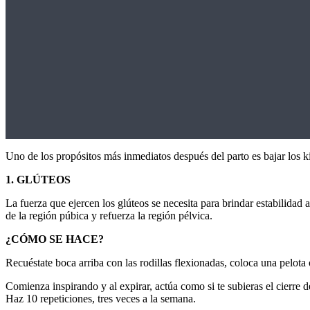
0
seconds
Uno de los propósitos más inmediatos después del parto es bajar los k
of
1
1. GLÚTEOS
minute,
13
La fuerza que ejercen los glúteos se necesita para brindar estabilidad a
seconds
Volume
de la región púbica y refuerza la región pélvica.
0%
¿CÓMO SE HACE?
Recuéstate boca arriba con las rodillas flexionadas, coloca una pelota 
Comienza inspirando y al expirar, actúa como si te subieras el cierre d
Haz 10 repeticiones, tres veces a la semana.