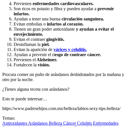
Previenen
enfermedades cardiovasculares.
Son ricos en potasio y fibra y pueden ayudar a
prevenir
infartos.
Ayudan a tener una buena
circulación sanguínea.
Evitan embolias o
infartos al corazón.
Tienen un gran poder antioxidante
y ayudan a evitar el
envejecimiento.
Evitan el contraer
gingivitis.
Desinflaman la
piel.
Evitan la aparición de
várices y celulitis.
Ayudan a prevenir el ri
esgo de contraer cáncer.
Previenen el
Alzheimer.
Fortalecen la
visión.
Procura comer un puño de arándanos deshidratados por la mañana y
otro por la noche.
¿Tienes alguna receta con arándanos?
Esto te puede interesar…
https://www.padresehijos.com.mx/belleza/labios-sexy-tips-belleza/
Temas:
Antioxidantes
Arándanos
Belleza
Cáncer
Celulitis
Enfermedades