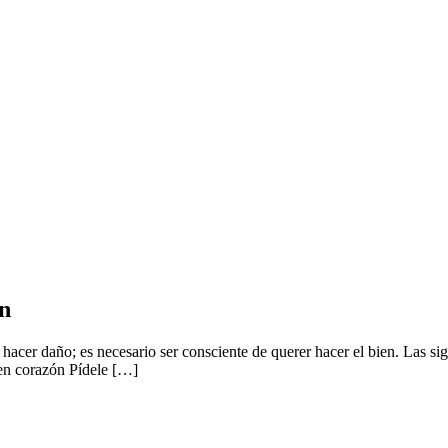
ón
cer daño; es necesario ser consciente de querer hacer el bien. Las sigu
uen corazón Pídele […]