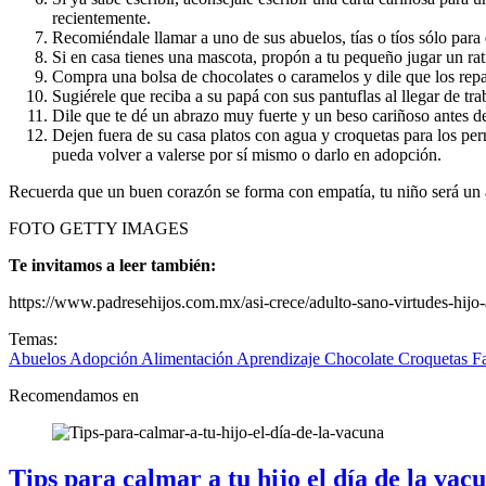
recientemente.
Recomiéndale llamar a uno de sus abuelos, tías o tíos sólo para
Si en casa tienes una mascota, propón a tu pequeño jugar un rat
Compra una bolsa de chocolates o caramelos
y dile que los rep
Sugiérele que reciba a su papá con sus pantuflas al llegar de tra
Dile que te dé un abrazo muy fuerte y un beso cariñoso antes de
Dejen fuera de su casa platos con agua y croquetas para los perr
pueda volver a valerse por sí mismo o darlo en adopción.
Recuerda que un buen corazón se forma con empatía, tu niño será un a
FOTO GETTY IMAGES
Te invitamos a leer también:
https://www.padresehijos.com.mx/asi-crece/adulto-sano-virtudes-hijo-
Temas:
Abuelos
Adopción
Alimentación
Aprendizaje
Chocolate
Croquetas
F
Recomendamos en
Tips para calmar a tu hijo el día de la vac