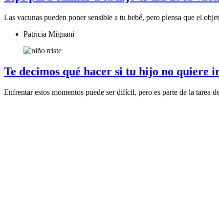
Las vacunas pueden poner sensible a tu bebé, pero piensa que el objet
Patricia Mignani
Te decimos qué hacer si tu hijo no quiere ir
Enfrentar estos momentos puede ser difícil, pero es parte de la tare
Patricia Mignani
Tips para ayudar a tu hijo a ser más sociab
Te decimos de qué manera puedes apoyar y ser ejemplo para que tu h
Patricia Mignani