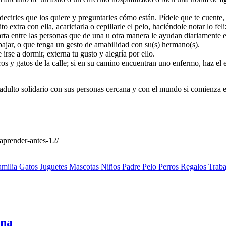
decirles que los quiere y preguntarles cómo están. Pídele que te cuente
ito
extra con ella, acariciarla o cepillarle el pelo, haciéndole notar lo fe
arta entre las personas que de una u otra manera le ayudan diariamente en 
bajar,
o que tenga un gesto de amabilidad con su(s) hermano(s).
 irse a
dormir, externa tu gusto y alegría por ello.
os y gatos de la calle; si en su camino encuentran uno enfermo, haz el e
dulto solidario con sus personas cercana y con el mundo si comienza en
aprender-antes-12/
amilia
Gatos
Juguetes
Mascotas
Niños
Padre
Pelo
Perros
Regalos
Traba
una