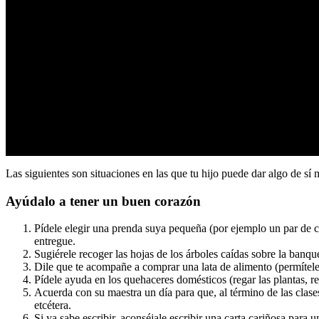
0
seconds
Las siguientes son situaciones en las que tu hijo puede dar algo de sí 
of
36
Ayúdalo a tener un buen corazón
seconds
Volume
0%
Pídele elegir una prenda suya pequeña (por ejemplo un par de 
entregue.
Sugiérele recoger las hojas de los árboles caídas sobre la banq
Dile que te acompañe a comprar una lata de alimento (permítele
Pídele ayuda en los quehaceres domésticos (regar las plantas, 
Acuerda con su maestra un día para que, al término de las clas
etcétera.
Si ya sabe escribir, aconséjale escribir una carta cariñosa para 