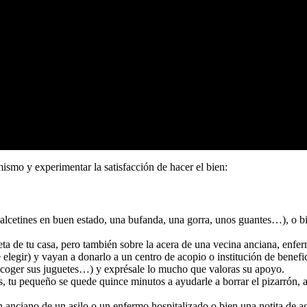
mismo y experimentar la satisfacción de hacer el bien:
calcetines en buen estado, una bufanda, una gorra, unos guantes…), o 
ueta de
tu casa, pero también sobre la acera de una vecina anciana, enf
 elegir)
y vayan a donarlo a un centro de acopio o institución de benefi
recoger
sus juguetes…) y exprésale lo mucho que valoras su apoyo.
es, tu pequeño
se quede quince minutos a ayudarle a borrar el pizarrón, a
un
anciano de un asilo o un enfermo hospitalizado o bien una notita de 