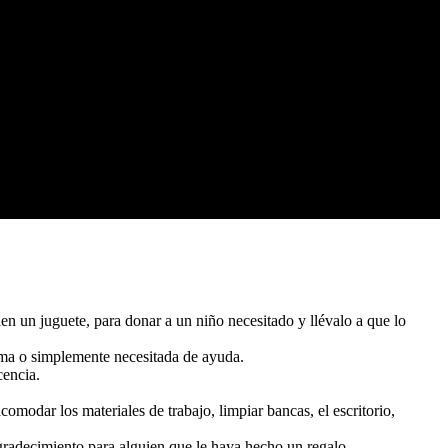
bien un
juguete, para donar a un niño necesitado y llévalo a que lo
erma o simplemente necesitada de ayuda.
cencia.
comodar los materiales de trabajo, limpiar bancas, el escritorio,
agradecimiento para alguien que le haya hecho un regalo