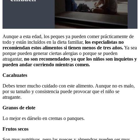
0
seconds
Aunque a esta edad, los peques ya pueden comer prácticamente de
of
todo y están incluídos en la dieta familiar,
los especialistas no
54
recomiendan estos alimentos si tienen menos de tres años.
Ya sea
seconds
porque pueden generar ciertas alergias o porque se pueden
atragantar,
no son recomendados ya que los niños son inquietos y
pueden andar corriendo mientras comen.
Cacahuates
Debes tener mucho cuidado con este alimento. Aunque no es malo,
por su tamaño y consistencia puede provocar que el niño se
atragante.
Granos de elote
Lo mejor es dárselo en cremas o panques.
Frutos secos
Son muy nutritivos, pero las nueces y almendras pueden ser muy