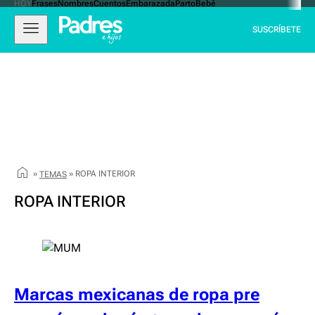
HOY
Frases
Nombres
Cuentos
Embarazada
Parto
Bebé
Ir
Padres e hijos
Abrir
Cerrar
al
SUSCRÍBETE
navegación
Navegación
contenido
principal
»
»
ROPA INTERIOR
TEMAS
ROPA INTERIOR
Marcas mexicanas de ropa pre