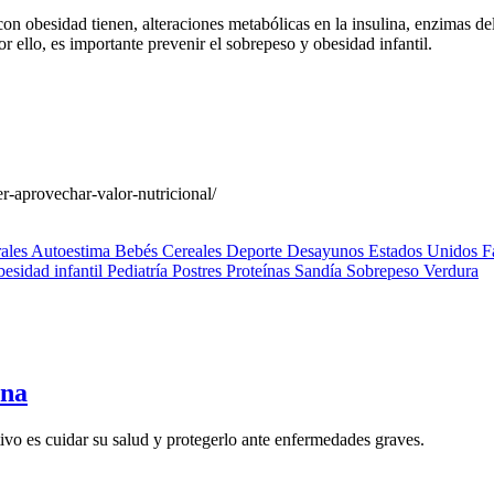
 con obesidad tienen, alteraciones metabólicas en la insulina, enzimas d
ello, es importante prevenir el sobrepeso y obesidad infantil.
r-aprovechar-valor-nutricional/
rales
Autoestima
Bebés
Cereales
Deporte
Desayunos
Estados Unidos
F
esidad infantil
Pediatría
Postres
Proteínas
Sandía
Sobrepeso
Verdura
una
ivo es cuidar su salud y protegerlo ante enfermedades graves.