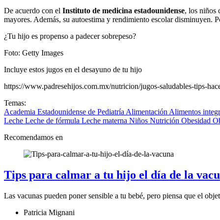
De acuerdo con el
Instituto de medicina estadounidense
, los niños
mayores. Además, su autoestima y rendimiento escolar disminuyen. Por 
¿Tu hijo es propenso a padecer sobrepeso?
Foto: Getty Images
Incluye estos jugos en el desayuno de tu hijo
https://www.padresehijos.com.mx/nutricion/jugos-saludables-tips-hace
Temas:
Academia Estadounidense de Pediatría
Alimentación
Alimentos integ
Leche
Leche de fórmula
Leche materna
Niños
Nutrición
Obesidad
Ob
Recomendamos en
Tips para calmar a tu hijo el día de la vac
Las vacunas pueden poner sensible a tu bebé, pero piensa que el objet
Patricia Mignani