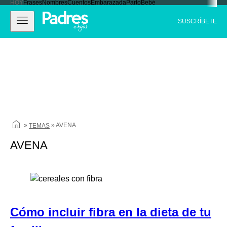
HOY
Frases
Nombres
Cuentos
Embarazada
Parto
Bebé
Ir
Padres e hijos
Abrir
Cerrar
al
SUSCRÍBETE
navegación
Navegación
contenido
principal
»
»
AVENA
TEMAS
AVENA
Cómo incluir fibra en la dieta de tu